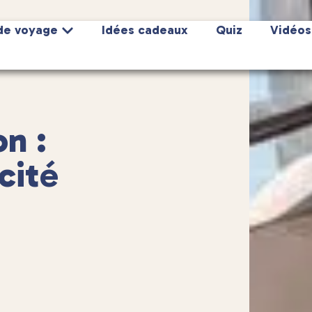
de voyage
Idées cadeaux
Quiz
Vidéos
n :
 cité