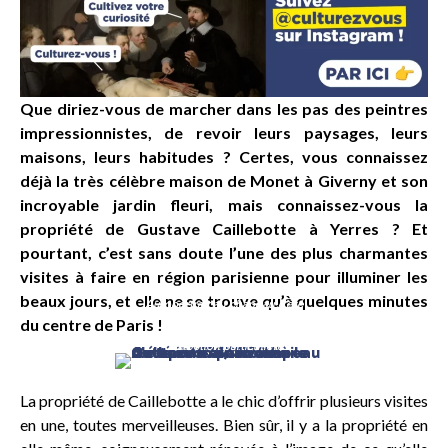
Que diriez-vous de marcher dans les pas des peintres
impressionnistes, de revoir leurs paysages, leurs
maisons, leurs habitudes ? Certes, vous connaissez
déjà la très célèbre maison de Monet à Giverny et son
incroyable jardin fleuri, mais connaissez-vous la
propriété de Gustave Caillebotte à Yerres ? Et
pourtant, c’est sans doute l’une des plus charmantes
visites à faire en région parisienne pour illuminer les
Gustave Caillebotte
beaux jours, et elle ne se trouve qu’à quelques minutes
Autoportrait au chapeau d’été
c.1872/1878
du centre de Paris !
Huile sur toile – 44×33 cm
Collection particulière
La propriété de Caillebotte a le chic d’offrir plusieurs visites
en une, toutes merveilleuses. Bien sûr, il y a la propriété en