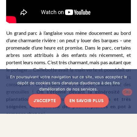
Un grand parc à l’anglaise vous mène doucement au bord
d’une charmante rivière : on peut y louer des barques – une
promenade d’une heure est promise. Dans le parc, certains
arbres sont attribués à des enfants nés récemment, et
portent leurs noms. C’est très charmant, mais pas autant que
le potager… Caillebotte avait la main verte et possédait un
immense potager, aujourd’hui réduit mais toujours
En poursuivant votre navigation sur ce site, vous acceptez le
dépôt de cookies tiers d’analyse d’audience à des fins
conséquent : on y trouve même un petit bassin avec des
d’amélioration de nos services.
grenouilles !
On s’étonne devant la générosité des
plantations, qui en plus d’être didactiques et très
J'ACCEPTE
EN SAVOIR PLUS
soignées, nous offrent des petites plantes en pot à
ramener chez soi.
Si vous êtes au comble de l’extase, attendez un peu car le
meilleur est à l’intérieur (du moins pour ceux qui, comme