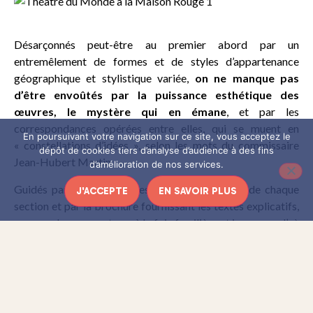
Désarçonnés peut-être au premier abord par un
entremêlement de formes et de styles d’appartenance
géographique et stylistique variée,
on ne manque pas
d’être envoûtés par la puissance esthétique des
œuvres, le mystère qui en émane
, et par les
correspondances opérées entre elles, qui se muent en
En poursuivant votre navigation sur ce site, vous acceptez le
« constellations d’idées », selon les mots du commissaire
dépôt de cookies tiers d’analyse d’audience à des fins
Jean-Hubert Martin.
d’amélioration de nos services.
Guidés par les thématiques inscrites à l’entrée de chaque
J'ACCEPTE
EN SAVOIR PLUS
section et par la brochure fournissant les textes explicatifs,
nous explorons une terre à la fois familière et inconnue, d’où
émergent de nouveaux repères. Pour commencer,
« Epiphanie »
, et l’on pense au cabinet de curiosités où
artificialia
,
naturalia
et
scientifica
se succèdent : un portrait
du Fayoum, une boussole de géomancie chinoise, un tableau
du XVIIè siècle, une aquarelle d’Erwin Wurm datée 2006 au