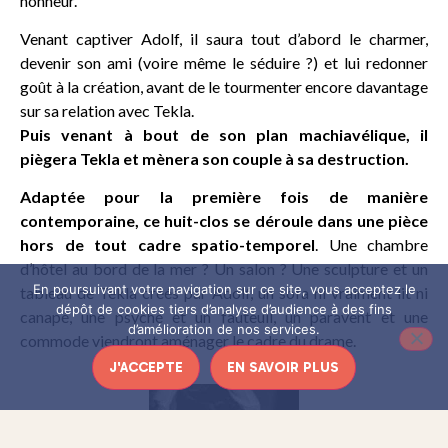
honneur.
Venant captiver Adolf, il saura tout d’abord le charmer,
devenir son ami (voire même le séduire ?) et lui redonner
goût à la création, avant de le tourmenter encore davantage
sur sa relation avec Tekla.
Puis venant à bout de son plan machiavélique, il
piègera Tekla et mènera son couple à sa destruction.
Adaptée pour la première fois de manière
contemporaine, ce huit-clos se déroule dans une pièce
hors de tout cadre spatio-temporel
. Une chambre
d’hôtel au bord de la mer ? Un salon ? Une sculpture et un
En poursuivant votre navigation sur ce site, vous acceptez le
tableau de Tekla créés par Adolf, un sofa ni vraiment lit ni
dépôt de cookies tiers d’analyse d’audience à des fins
canapé, une psyché et un fauteuil, un paravent et une
d’amélioration de nos services.
commode viendront aménager le cadre du drame.
J'ACCEPTE
EN SAVOIR PLUS