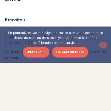
Extraits :
En poursuivant votre navigation sur ce site, vous acceptez le
[tabs slidertype= »simple »]
dépôt de cookies tiers d’analyse d’audience à des fins
[tab]
Extrait 1/3
d’amélioration de nos services.
Le jeune homme me regardait avec des yeux ronds de
J'ACCEPTE
EN SAVOIR PLUS
poisson.
– Qu’est-ce qu’il y a encore ? lui ai-je demandé.
– Ce sont vos moustaches. Elles ne sont plus les mêmes que
le premier jour où je vous ai vu.
– Elles oscillent constamment et elles ne sont pas pareilles
deux jours de suite. Maintenant, elles sont un peu
décadentes parce que j’avais confondu d’une heure le
moment de votre arrivée. Elles n’ont pas encore travaillé.