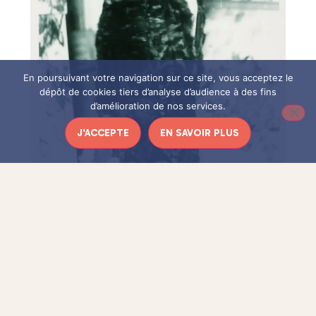
En poursuivant votre navigation sur ce site, vous acceptez le
dépôt de cookies tiers d’analyse d’audience à des fins
d’amélioration de nos services.
J'ACCEPTE
EN SAVOIR PLUS
Jacqueline Marval (1866 – 1932) était une artiste moderne,
très liée au fauvisme. Elle est née près de Grenoble, et a eu
un début de vie plutôt classique. Elle étudiait afin de devenir
institutrice, s’est mariée et a eu un enfant. Malheureusement,
son fils est décédé à l’âge de six mois, et elle a appris qu’elle
ne pourrait plus jamais avoir d’enfant. Ce choc a provoqué le