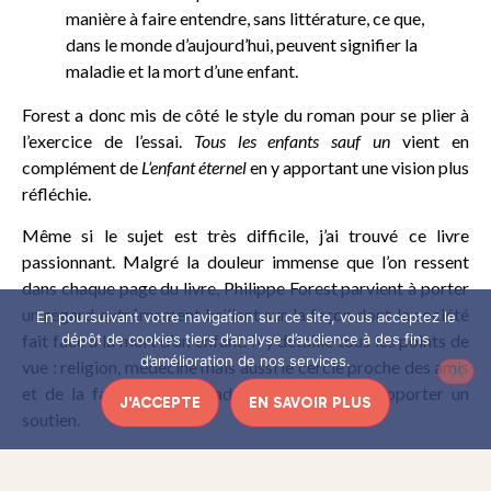
manière à faire entendre, sans littérature, ce que,
dans le monde d’aujourd’hui, peuvent signifier la
maladie et la mort d’une enfant.
Forest a donc mis de côté le style du roman pour se plier à
l’exercice de l’essai.
Tous les enfants sauf un
vient en
complément de
L’enfant éternel
en y apportant une vision plus
réfléchie.
Même si le sujet est très difficile, j’ai trouvé ce livre
passionnant. Malgré la douleur immense que l’on ressent
dans chaque page du livre, Philippe Forest parvient à porter
un regard extrêmement brillant sur la façon dont la société
En poursuivant votre navigation sur ce site, vous acceptez le
fait face à la mort d’un enfant. Il y détaille tous les points de
dépôt de cookies tiers d’analyse d’audience à des fins
d’amélioration de nos services.
vue : religion, médecine mais aussi le cercle proche des amis
et de la famille qui, maladroitement, tente d’apporter un
J'ACCEPTE
EN SAVOIR PLUS
soutien.
Sans pudeur, il nous parle également de son couple. Pour la
première fois il mentionne le vrai prénom de sa femme et