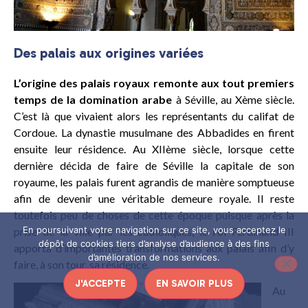
Des palais aux origines variées
L’origine des palais royaux remonte aux tout premiers
temps de la domination arabe
à Séville, au Xème siècle.
C’est là que vivaient alors les représentants du califat de
Cordoue. La dynastie musulmane des Abbadides en firent
ensuite leur résidence. Au XIIème siècle, lorsque cette
dernière décida de faire de Séville la capitale de son
royaume, les palais furent agrandis de manière somptueuse
afin de devenir une véritable demeure royale. Il reste
toutefois peu de choses de cette époque puisque après la
En poursuivant votre navigation sur ce site, vous acceptez le
prise de la ville par les catholiques, le roi Ferdinand III
dépôt de cookies tiers d’analyse d’audience à des fins
apporta d’importantes transformations aux palais afin d’y
d’amélioration de nos services.
faire, à son tour, sa résidence.
J'ACCEPTE
EN SAVOIR PLUS
Au