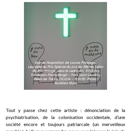
Vue de l’exposition de Louise Pressager,
Lauréate du Prix Spécial du jury du 59ème Salon
de Montrouge, dans le cadre des Modules
Fondation Pierre Bergé – Yves Saint Laurent,
Palais de Tokyo, (12.12.14 – 11.01.15). Photo :
Aurélien Mole
Tout y passe chez cette artiste : dénonciation de la
psychiatrisation, de la colonisation occidentale, d’une
société encore et toujours patriarcale (un merveilleux