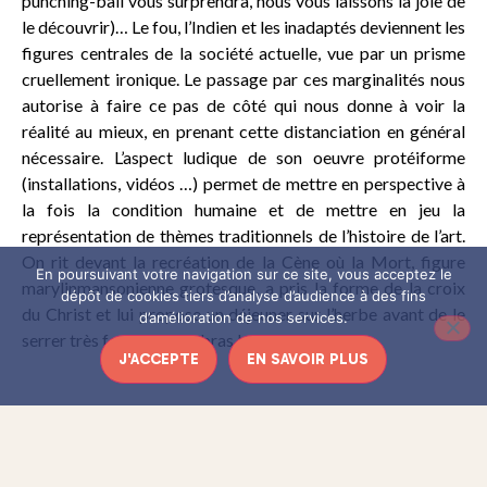
punching-ball vous surprendra, nous vous laissons la joie de
le découvrir)… Le fou, l’Indien et les inadaptés deviennent les
figures centrales de la société actuelle, vue par un prisme
cruellement ironique. Le passage par ces marginalités nous
autorise à faire ce pas de côté qui nous donne à voir la
réalité au mieux, en prenant cette distanciation en général
nécessaire. L’aspect ludique de son oeuvre protéiforme
(installations, vidéos …) permet de mettre en perspective à
la fois la condition humaine et de mettre en jeu la
représentation de thèmes traditionnels de l’histoire de l’art.
On rit devant la recréation de la Cène où la Mort, figure
En poursuivant votre navigation sur ce site, vous acceptez le
marylinmansonienne grotesque, a pris la forme de la croix
dépôt de cookies tiers d’analyse d’audience à des fins
du Christ et lui propose un déjeuner sur l’herbe avant de le
d’amélioration de nos services.
serrer très fort dans ses bras !
J'ACCEPTE
EN SAVOIR PLUS