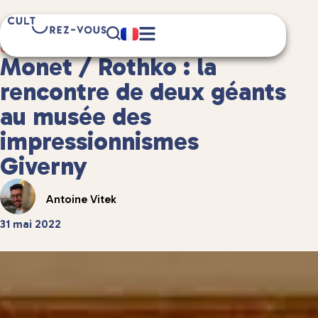
4 minute(s) de lecture
Culture
/
Musées et expositions
Monet / Rothko : la
rencontre de deux géants
au musée des
impressionnismes
Giverny
Antoine Vitek
31 mai 2022