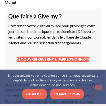
Monet
.
Que faire à Giverny ?
Profitez de votre visite au musée pour prolonger votre
journée sur la thématique impressionniste ! Découvrez
les visites incontournables dans le village de Claude
Monet ainsi qu’une sélection d’hébergements.
DÉCOUVRIR GIVERNY L’IMPRESSIONNISTE
En poursuivant votre navigation sur ce site, vous acceptez le
dépôt de cookies tiers d’analyse d’audience à des fins
L’exposition ne vous donnera pas de leçon d’histoire de l’art
d’amélioration de nos services.
mais cherchera plutôt à vous surprendre et à vous
J'ACCEPTE
EN SAVOIR PLUS
émerveiller. Un parti pris dans la lignée de ce qu’énonçait
Rothko, affirmant que
« On ne peint pas pour les étudiants