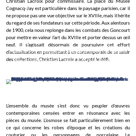
Christian Lacroix pour commissaire. La place du Musée
Cognacq-Jay est particulière dans le paysage parisien, car il
ne propose pas une vue objective sur le XVIIIe, mais il hérite
du regard de ses fondateurs sur cette période. Aux alentours
de 1900, cela nous replonge dans les combats des Goncourt
pour mettre en valeur l’art du XVIIIe et porter dessus un œil
neuf. Il s’agissait désormais de poursuivre cet effort
A gauche :
Marie-Louise-Elisabeth Vigée-Lebrun (1755-1842)
d’actualisation en permettant à un contemporain de se saisir
Portrait de Marie-Louise-Adelaïde-Jacquette de Robien, Vicomtesse de
Mirabeau, 1774
des collections, Christian Lacroix a accepté le défi.
Huile sur toile, Paris, Musée Cognacq-Jay © Musée Cognacq-Jay /
Roger-Viollet
A droite :
Kris Knight, Slightly Off, 2014
Huile sur toile, 61 x 46 cm Collection LG. Courtesy Galerie Alain
Gutharc
L’ensemble du musée s’est donc vu peupler d’œuvres
contemporaines censées entrer en résonance avec les
pièces du musée. L’osmose se fait particulièrement bien en
ce qui concerne les robes d’époque et les créations du
couturier ou les personnages de porcelaine. Le