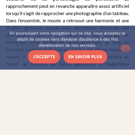
rapprochement peut en revanche apparaître assez artificiel
lorsqu’il s’agit de rapprocher une photographie d’un tableau.
Dans l’ensemble, le musée a retrouvé une harmonie et une
fluidité agréable, chaque salle permettant d’aborder une
En poursuivant votre navigation sur ce site, vous acceptez le
thématique distincte. On retrouvera avec bonheur de
dépôt de cookies tiers d’analyse d’audience à des fins
nombreux étuis, boîtes et nécessaires tout au long du
d’amélioration de nos services.
parcours, collection d’objet qui est l’un des atouts majeur du
musée. Il faut également s’attarder sur la réouverture de
J'ACCEPTE
EN SAVOIR PLUS
l’accès au comble, qui laisse apparaître la magnifique
charpente de l’hôtel Donon.