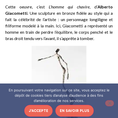
Cette oeuvre, c’est
L’homme qui chavire
, d’
Alberto
Giacometti
. Une sculpture en bronze fidèle au style qui a
fait la célébrité de l’artiste : un personnage longiligne et
filiforme modelé à la main. Ici, Giacometti a représenté un
homme en train de perdre l’équilibre, le corps penché et le
bras droit tendu vers l’avant, il s’apprête à tomber.
En poursuivant votre navigation sur ce site, vous acceptez le
dépôt de cookies tiers d’analyse d’audience à des fins
d’amélioration de nos services.
J'ACCEPTE
EN SAVOIR PLUS
Alberto Giacometti – L’homme
qui chavire © RMN-Grand Palais /