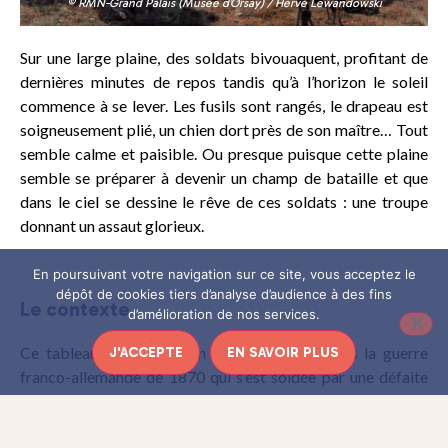
© RMN-Grand Palais (Musée d’Orsay) / Hervé Lewandowski
Sur une large plaine, des soldats bivouaquent, profitant de
dernières minutes de repos tandis qu’à l’horizon le soleil
commence à se lever. Les fusils sont rangés, le drapeau est
soigneusement plié, un chien dort près de son maître… Tout
semble calme et paisible. Ou presque puisque cette plaine
semble se préparer à devenir un champ de bataille et que
dans le ciel se dessine le rêve de ces soldats : une troupe
donnant un assaut glorieux.
En poursuivant votre navigation sur ce site, vous acceptez le
dépôt de cookies tiers d’analyse d’audience à des fins
Le contexte
d’amélioration de nos services.
Ce tableau a été peint en
1888
soit peu après la guerre
J'ACCEPTE
EN SAVOIR PLUS
franco-allemande de 1870 qui s’est soldée par une défaite
française. Les soldats représentés sur cette toile sont de
jeunes recrues de la IIIe république qui espèrent prendre leur