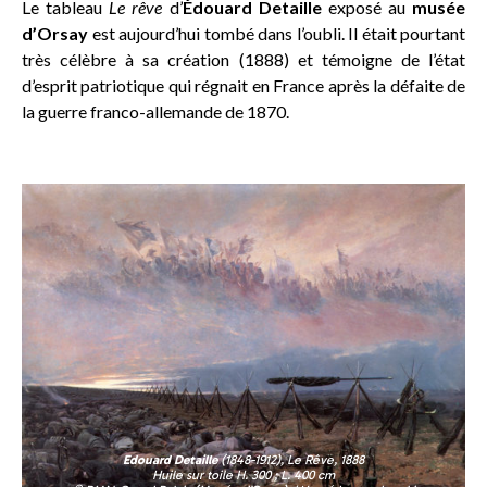
Le tableau
Le rêve
d’
Édouard Detaille
exposé au
musée
d’Orsay
est aujourd’hui tombé dans l’oubli. Il était pourtant
très célèbre à sa création (1888) et témoigne de l’état
d’esprit patriotique qui régnait en France après la défaite de
la guerre franco-allemande de 1870.
Edouard Detaille
(1848-1912),
Le Rêve
, 1888
Huile sur toile H. 300 ; L. 400 cm