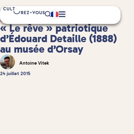
2 minute(s) de lecture
Culture
/
Anecdotes culturelles
« Le rêve » patriotique
d’Édouard Detaille (1888)
au musée d’Orsay
Antoine Vitek
24 juillet 2015