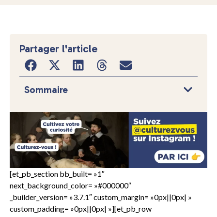
Partager l'article
Sommaire
[et_pb_section bb_built= »1″
next_background_color= »#000000″
_builder_version= »3.7.1″ custom_margin= »0px||0px| »
custom_padding= »0px||0px| »][et_pb_row