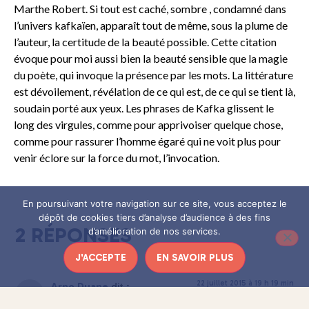
Marthe Robert. Si tout est caché, sombre , condamné dans
l’univers kafkaïen, apparaît tout de même, sous la plume de
l’auteur, la certitude de la beauté possible. Cette citation
évoque pour moi aussi bien la beauté sensible que la magie
du poète, qui invoque la présence par les mots. La littérature
est dévoilement, révélation de ce qui est, de ce qui se tient là,
soudain porté aux yeux. Les phrases de Kafka glissent le
long des virgules, comme pour apprivoiser quelque chose,
comme pour rassurer l’homme égaré qui ne voit plus pour
venir éclore sur la force du mot, l’invocation.
En poursuivant votre navigation sur ce site, vous acceptez le
dépôt de cookies tiers d’analyse d’audience à des fins
2 RÉPONSES
d’amélioration de nos services.
J'ACCEPTE
EN SAVOIR PLUS
22 juillet 2015 à 19 h 19 min
Arno Duane
dit :