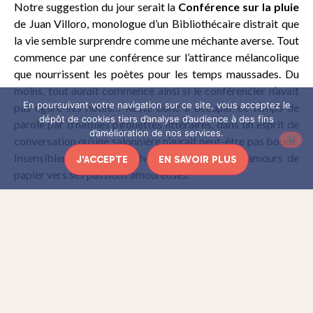
Notre suggestion du jour serait la
Conférence sur la pluie
de Juan Villoro, monologue d’un Bibliothécaire distrait que
la vie semble surprendre comme une méchante averse. Tout
commence par une conférence sur l’attirance mélancolique
que nourrissent les poètes pour les temps maussades. Du
moins, tout
aurait
commencé ainsi si le conférencier n’avait
En poursuivant votre navigation sur ce site, vous acceptez le
pas égaré ses notes… Reste donc à occuper ce temps de
dépôt de cookies tiers d’analyse d’audience à des fins
parole par d’habiles pirouettes littéraires, dans un esprit de
d’amélioration de nos services.
conversation qu’une salonnière n’aurait peut-être pas boudé.
Insensiblement, le Bibliothécaire glisse de ses amours de
J'ACCEPTE
EN SAVOIR PLUS
papier vers ses passions amoureuses.
Il convoque ses deux amantes, l’orageuse Soledad et la
vaporeuse Laura. La première a banni l’imaginaire de son
quotidien, la seconde ostracisé le quotidien de son
imaginaire. Lui, calfeutré dans la familiarité rassurante de
ses livres, vit ces histoires comme autant de courtes
nouvelles dont il serait le héros. Des roman(ce)s mal
écrit(e)s, qui bâillent un peu. Hélas, on ne pardonne qu’aux