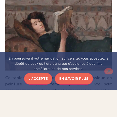
En poursuivant votre navigation sur ce site, vous acceptez le
dépôt de cookies tiers d’analyse d’audience à des fins
d’amélioration de nos services.
Ce tableau est une reprise d’un thème classique en
J'ACCEPTE
EN SAVOIR PLUS
peinture : la jeune femme qui lit.
Le livre peut
accompagner un portrait officiel, témoignant de l’éducation
et des intérêts de la personne représentée, mais il peut
également, et c’est le cas ici,
évoquer l’intimité de la
lecture.
Le peintre représente ici une jeune fille allongée sur
des coussins, pas particulièrement apprêtée, les cheveux