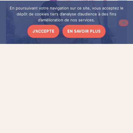
En poursuivant votre navigation sur ce site, vous acceptez le
dépôt de cookies tiers d’analyse d’audience à des fins
d’amélioration de nos services.
J'ACCEPTE
EN SAVOIR PLUS
©2015 « the case of hana & alice » Film Partners
Du film à l’animation
Le film nait d’un projet particulier. Dans la lignée de son film
Hana et Alice
de 2004, qui raconte la vie de deux amies
d’enfance, le réalisateur souhaite, quelques années plus tard,
raconter la rencontre des deux jeunes filles. Problème : les
actrices, avec qui il souhaite retravailler, ont grandi. D’où
l’idée de passer par un film d’animation, où les actrices
pourraient prêter leur voix, et même leurs traits, aux