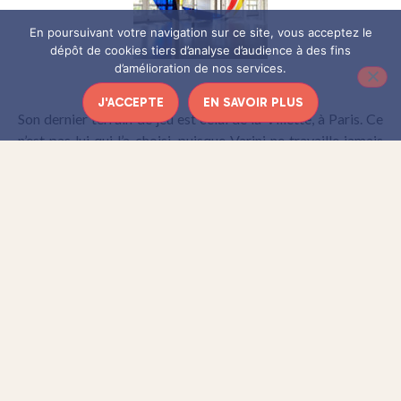
En poursuivant votre navigation sur ce site, vous acceptez le
dépôt de cookies tiers d’analyse d’audience à des fins
d’amélioration de nos services.
J'ACCEPTE
EN SAVOIR PLUS
Son dernier terrain de jeu est celui de la Villette, à Paris. Ce
n’est pas lui qui l’a choisi, puisque Varini ne travaille jamais
sur des projets personnels. Il se nourrit de la contrainte, c’est
son commanditaire qui lui impose un espace. De l’aveu de
l’artiste lui-même, il n’a jamais refusé de travailler avec un
édifice, seulement de travailler avec des individus. Varini
explore ensuite le lieu, longtemps, comme ce fut le cas pour
la Halle de la Villette, qu’il a trouvée très froide de premier
abord, avant de se laisser charmer. Enfin, les formes
s’imposent. Si la même configuration se représente, une
pièce pourra par la suite être réadaptée à une autre
architecture, comme une variation musicale autour d’un
même thème.