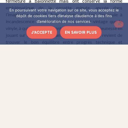
fermeture à baïonnette mais ont conservé la forme
emblématique de la cocotte minute, ancrée dans
En poursuivant votre navigation sur ce site, vous acceptez le
l’imaginaire collectif. Avec l’arrivée des Led, l’ampoule à
dépôt de cookies tiers d’analyse d’audience à des fins
incandescence est devenue un objet aussi vintage que le
d’amélioration de nos services.
vinyle, à qui les designers ont donné une nouvelle jeunesse en
J'ACCEPTE
EN SAVOIR PLUS
jouant sur la forme du filament. C’est à eux que revient de
trouver le bon équilibre entre progrès technique et
nostalgie des utilisateurs.
Ampoules à incandescence avec
différentes formes de bulbe, la plus