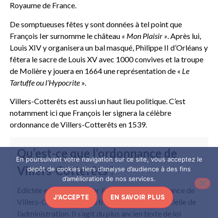
Royaume de France.
De somptueuses fêtes y sont données à tel point que
François Ier surnomme le château
« Mon Plaisir »
. Après lui,
Louis XIV y organisera un bal masqué, Philippe II d’Orléans y
fêtera le sacre de Louis XV avec 1000 convives et la troupe
de Molière y jouera en 1664 une représentation de «
Le
Tartuffe ou l’Hypocrite
».
Villers-Cotterêts est aussi un haut lieu politique. C’est
notamment ici que François Ier signera la célèbre
ordonnance de Villers-Cotterêts en 1539.
Qu’est-ce que l’ordonnance de
En poursuivant votre navigation sur ce site, vous acceptez le
Villers-Cotterêts ?
dépôt de cookies tiers d’analyse d’audience à des fins
d’amélioration de nos services.
Edictée en août 1539 par François Ier, l’ordonnance de
J'ACCEPTE
EN SAVOIR PLUS
Villers-Cotterêts fait du français la langue officielle de
l’administration. Il s’agit du plus ancien texte de loi