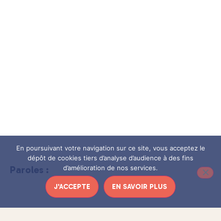
En poursuivant votre navigation sur ce site, vous acceptez le
dépôt de cookies tiers d’analyse d’audience à des fins
d’amélioration de nos services.
Paroles :
J'ACCEPTE
EN SAVOIR PLUS
Nous sommes partis dans la forêt, là haut, où ça grimpe