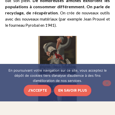
bat son plein.
De nombreuses affiches exhortent les
populations à consommer différemment. On parle de
recyclage, de récupération
. On crée de nouveaux outils
avec des nouveaux matériaux (par exemple Jean Prouvé et
le fourneau Pyrobal en 1941).
Affiche, Jean Picart-Ledoux, France, n. d. Collection Bibliothèque
internationale de documentation contemporaine © DR
En poursuivant votre navigation sur ce site, vous acceptez le
dépôt de cookies tiers d’analyse d’audience à des fins
d’amélioration de nos services.
J'ACCEPTE
EN SAVOIR PLUS
Affiche, Mth. Auffray, France, n. d. Lithographie en couleur sur papier.
Collection Bibliothèque internationale de documentation