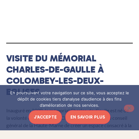
VISITE DU MÉMORIAL
CHARLES-DE-GAULLE À
COLOMBEY-LES-DEUX-
EGLISES
En poursuivant votre navigation sur ce site, vous acceptez le
dépôt de cookies tiers d’analyse d’audience à des fins
d’amélioration de nos services.
Inauguré en 2008, le mémorial Charles-de-Gaulle est né de
J'ACCEPTE
EN SAVOIR PLUS
la volonté de la Fondation Charles-de-Gaulle et du conseil
général de la Haute-Marne de créer un espace consacré à la
personnalité du Général et, plus largement, aux grand
e